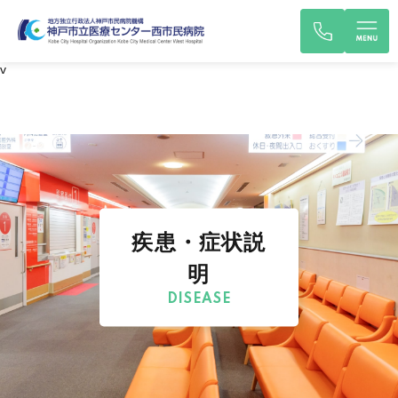
v
疾患・症状説
明
DISEASE