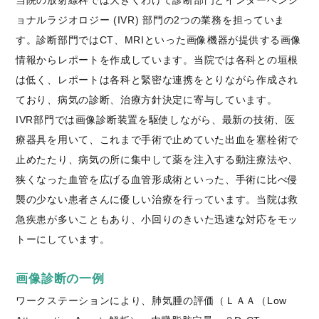
当院の放射線科では大きくわけて診断部門とインターベンシ
ョナルラジオロジー (IVR) 部門の2つの業務を担っていま
す。診断部門ではCT、MRIといった画像機器が提供する画像
情報からレポートを作成しています。当院では各科との垣根
は低く、レポートは各科と緊密な連携をとりながら作成され
ており、病気の診断、治療方針決定に寄与しています。
IVR部門では画像診断装置を駆使しながら、最新の技術、医
療器具を用いて、これまで手術で止めていた出血を塞栓術で
止めたたり、病気の所に集中して薬を注入する動注療法や、
狭くなった血管を広げる血管形成術といった、手術に比べ侵
襲の少ない患者さんに優しい治療を行っています。当院は救
急疾患が多いこともあり、小回りのきいた迅速な対応をモッ
トーにしています。
画像診断の一例
ワークステーションにより、肺気腫の評価（ＬＡＡ（Low