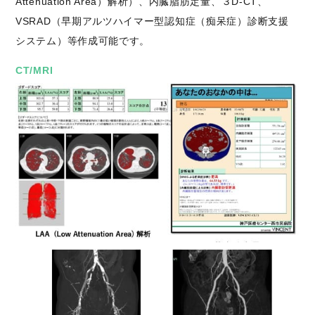
Attenuation Area）解析）、内臓脂肪定量、３D-CT、
VSRAD（早期アルツハイマー型認知症（痴呆症）診断支援
システム）等作成可能です。
CT/MRI