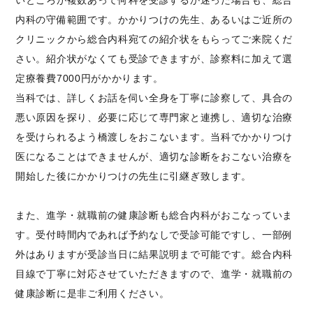
いところが複数あって何科を受診するか迷った場合も、総合
内科の守備範囲です。かかりつけの先生、あるいはご近所の
クリニックから総合内科宛ての紹介状をもらってご来院くだ
さい。紹介状がなくても受診できますが、診察料に加えて選
定療養費
7000
円がかかります。
当科では、詳しくお話を伺い全身を丁寧に診察して、具合の
悪い原因を探り、必要に応じて専門家と連携し、適切な治療
を受けられるよう橋渡しをおこないます。当科でかかりつけ
医になることはできませんが、適切な診断をおこない治療を
開始した後にかかりつけの先生に引継ぎ致します。
また、進学・就職前の健康診断も総合内科がおこなっていま
す。受付時間内であれば予約なしで受診可能ですし、一部例
外はありますが受診当日に結果説明まで可能です。総合内科
目線で丁寧に対応させていただきますので、進学・就職前の
健康診断に是非ご利用ください。